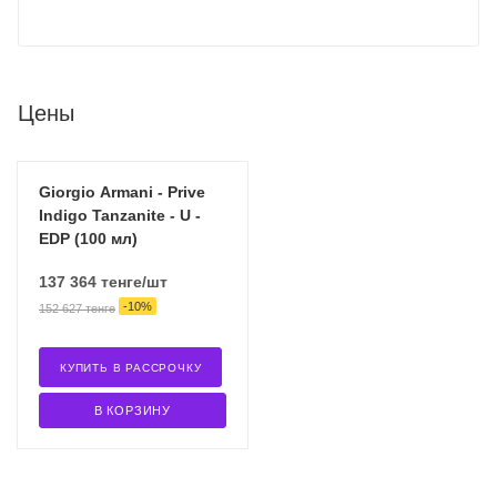
Цены
Giorgio Armani - Prive
Indigo Tanzanite - U -
EDP (100 мл)
137 364
тенге
/шт
-
10
%
152 627
тенге
КУПИТЬ В РАССРОЧКУ
В КОРЗИНУ