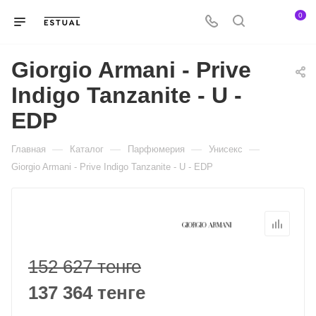
0
Giorgio Armani - Prive
Indigo Tanzanite - U -
EDP
—
—
—
—
Главная
Каталог
Парфюмерия
Унисекс
Giorgio Armani - Prive Indigo Tanzanite - U - EDP
152 627 тенге
137 364 тенге