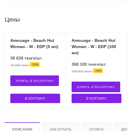
Цены
Amouage - Beach Hut
Amouage - Beach Hut
Woman - W - EDP (5 мл)
Woman - W - EDP (100
мл)
36 628
тенге
/шт
368 100
тенге
/шт
-
10
%
40 698
тенге
-
10
%
409 000
тенге
КУПИТЬ В РАССРОЧКУ
КУПИТЬ В РАССРОЧКУ
В КОРЗИНУ
В КОРЗИНУ
ОПИСАНИЕ
КАК КУПИТЬ
ОПЛАТА
ДОСТ