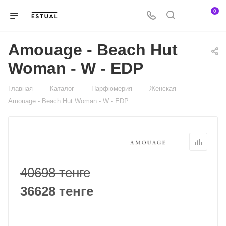
0
Amouage - Beach Hut
Woman - W - EDP
—
—
—
—
Главная
Каталог
Парфюмерия
Женская
Amouage - Beach Hut Woman - W - EDP
40698 тенге
36628 тенге