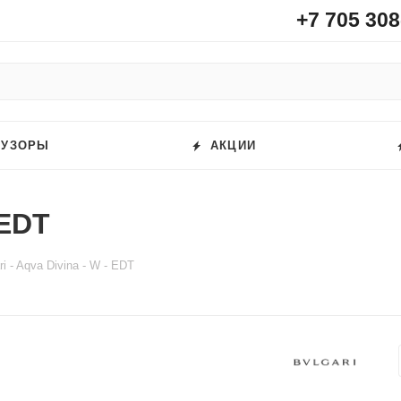
+7 705 308
ФУЗОРЫ
АКЦИИ
 EDT
ri - Aqva Divina - W - EDT