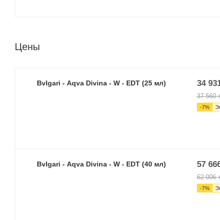
Цены
34 93
Bvlgari - Aqva Divina - W - EDT (25 мл)
37 560
т
-
7
%
Э
57 66
Bvlgari - Aqva Divina - W - EDT (40 мл)
62 006
т
-
7
%
Э