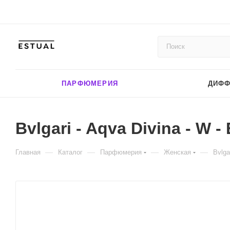
ПАРФЮМЕРИЯ
ДИФ
Bvlgari - Aqva Divina - W -
—
—
—
—
Главная
Каталог
Парфюмерия
Женская
Bvlga