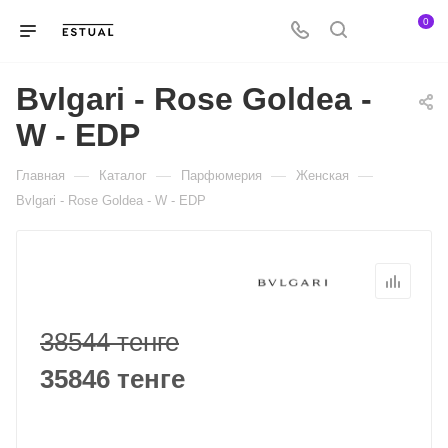
0
Bvlgari - Rose Goldea -
W - EDP
—
—
—
—
Главная
Каталог
Парфюмерия
Женская
Bvlgari - Rose Goldea - W - EDP
38544 тенге
35846 тенге