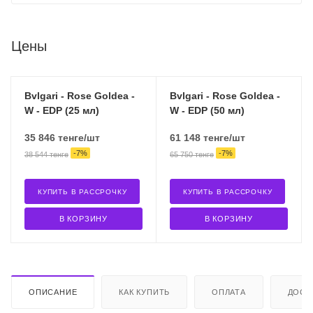
Цены
Bvlgari - Rose Goldea -
Bvlgari - Rose Goldea -
W - EDP (25 мл)
W - EDP (50 мл)
35 846
тенге
/шт
61 148
тенге
/шт
-
7
%
-
7
%
38 544
тенге
65 750
тенге
КУПИТЬ В РАССРОЧКУ
КУПИТЬ В РАССРОЧКУ
В КОРЗИНУ
В КОРЗИНУ
ОПИСАНИЕ
КАК КУПИТЬ
ОПЛАТА
ДОСТ