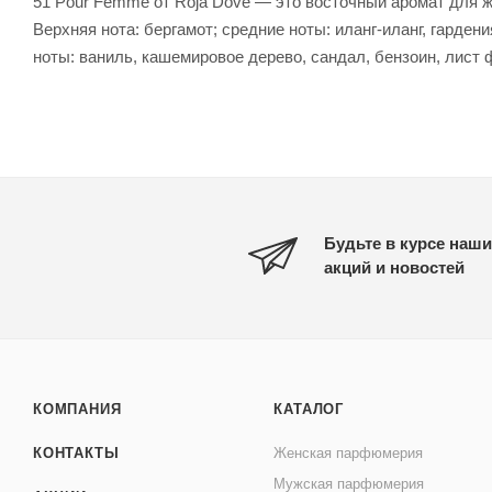
51 Pour Femme от Roja Dove — это восточный аромат для
Верхняя нота: бергамот; средние ноты: иланг-иланг, гарден
ноты: ваниль, кашемировое дерево, сандал, бензоин, лист ф
Будьте в курсе наши
акций и новостей
КОМПАНИЯ
КАТАЛОГ
КОНТАКТЫ
Женская парфюмерия
Мужская парфюмерия