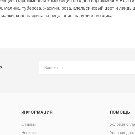
 женщин. Парфюмерная композиция создана парфюмером Roja Do
ия, малина, тубероза, жасмин, роза, апельсиновый цвет и ланды
иалки, корень ириса, корица, анис, пачули и гвоздика.
х
ИНФОРМАЦИЯ
ПОМОЩЬ
Отзывы
Условия опл
Новинки
Условия дост