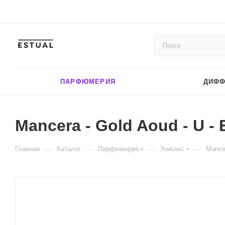
ПАРФЮМЕРИЯ
ДИФ
Mancera - Gold Aoud - U -
—
—
—
—
Главная
Каталог
Парфюмерия
Унисекс
Mancer