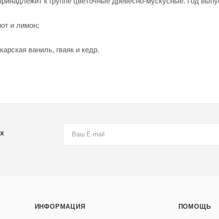
принадлежит к группе цветочные древесно-мускусные. Год выпус
от и лимон;
арская ваниль, гваяк и кедр.
х
ИНФОРМАЦИЯ
ПОМОЩЬ