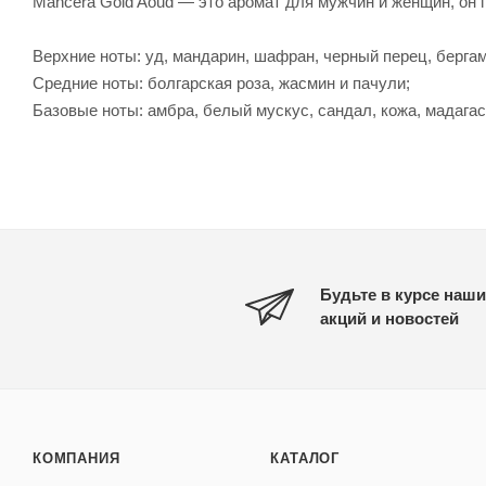
Mancera Gold Aoud — это аромат для мужчин и женщин, он 
Верхние ноты: уд, мандарин, шафран, черный перец, бергам
Средние ноты: болгарская роза, жасмин и пачули;
Базовые ноты: амбра, белый мускус, сандал, кожа, мадагаск
Будьте в курсе наши
акций и новостей
КОМПАНИЯ
КАТАЛОГ