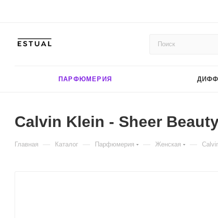
ПАРФЮМЕРИЯ
ДИФ
Calvin Klein - Sheer Beauty
—
—
—
—
Главная
Каталог
Парфюмерия
Женская
Calvi