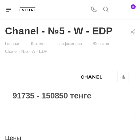
0
Chanel - №5 - W - EDP
—
—
—
—
Главная
Каталог
Парфюмерия
Женская
Chanel - №5 - W - EDP
91735 - 150850 тенге
Цены