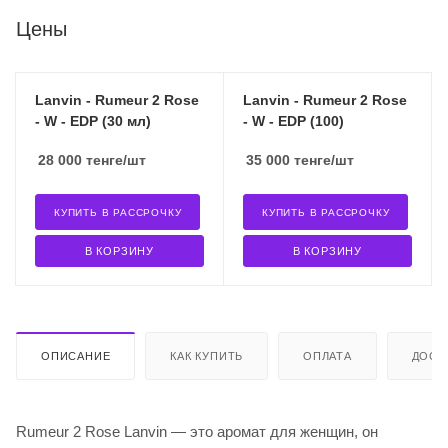
Цены
Lanvin - Rumeur 2 Rose
Lanvin - Rumeur 2 Rose
- W - EDP (30 мл)
- W - EDP (100)
28 000
тенге
/шт
35 000
тенге
/шт
КУПИТЬ В РАССРОЧКУ
КУПИТЬ В РАССРОЧКУ
В КОРЗИНУ
В КОРЗИНУ
ОПИСАНИЕ
КАК КУПИТЬ
ОПЛАТА
ДОСТ
Rumeur 2 Rose Lanvin — это аромат для женщин, он