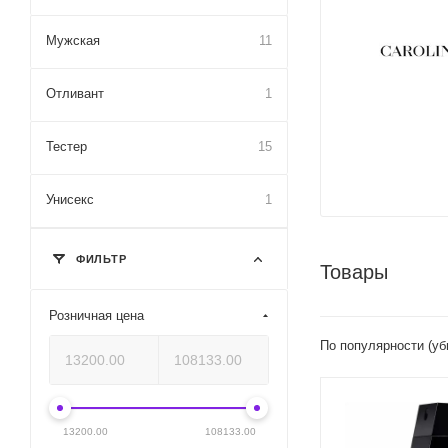
Мужская
11
Отливант
1
Тестер
15
Унисекс
1
ФИЛЬТР
Товары
Розничная цена
По популярности (у
13200.00
108133.00