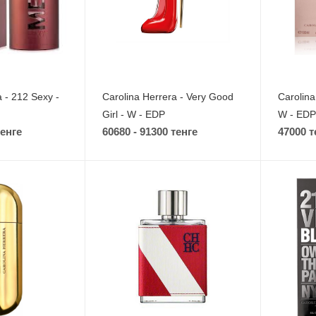
a - 212 Sexy -
Carolina Herrera - Very Good
Carolina
Girl - W - EDP
W - EDP
тенге
60680 - 91300 тенге
47000 т