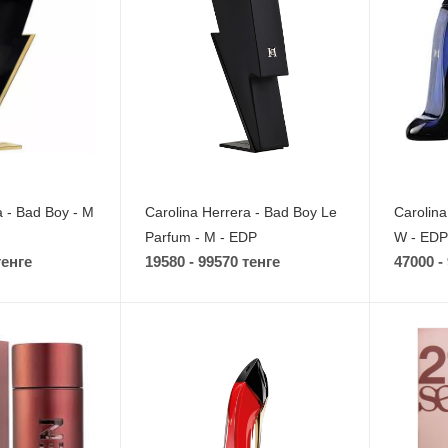
a - Bad Boy - M
Carolina Herrera - Bad Boy Le
Carolina
Parfum - M - EDP
W - EDP
тенге
19580 - 99570 тенге
47000 -